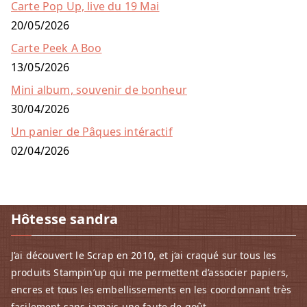
Carte Pop Up, live du 19 Mai
20/05/2026
Carte Peek A Boo
13/05/2026
Mini album, souvenir de bonheur
30/04/2026
Un panier de Pâques intéractif
02/04/2026
Hôtesse sandra
J’ai découvert le Scrap en 2010, et j‘ai craqué sur tous les
produits Stampin’up qui me permettent d’associer papiers,
encres et tous les embellissements en les coordonnant très
facilement sans jamais une faute de goût.