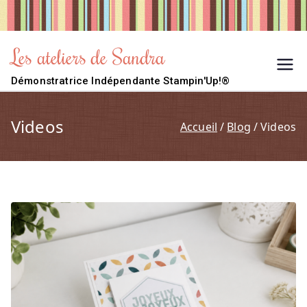
Aller
au
contenu
Les ateliers de Sandra
Démonstratrice Indépendante Stampin'Up!®
Videos
Accueil
Blog
Videos