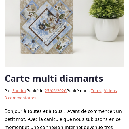
Carte multi diamants
Par
Sandra
Publié le
25/06/2026
Publié dans
Tutos
,
Videos
sur
3 commentaires
Carte
Bonjour à toutes et à tous ! Avant de commencer, un
multi
petit mot. Avec la canicule que nous subissons en ce
diamants
moment et une connexion Internet devenue très