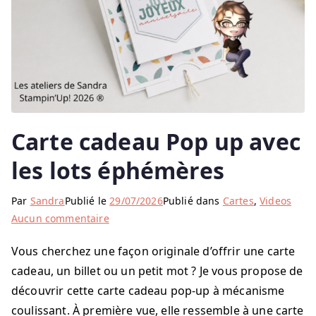
Carte cadeau Pop up avec
les lots éphémères
Par
Sandra
Publié le
29/07/2026
Publié dans
Cartes
,
Videos
sur
Aucun commentaire
Carte
Vous cherchez une façon originale d’offrir une carte
cadeau
cadeau, un billet ou un petit mot ? Je vous propose de
Pop
up
découvrir cette carte cadeau pop-up à mécanisme
avec
coulissant. À première vue, elle ressemble à une carte