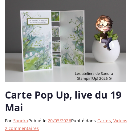
Carte Pop Up, live du 19
Mai
Par
Sandra
Publié le
20/05/2026
Publié dans
Cartes
,
Videos
sur
2 commentaires
Carte