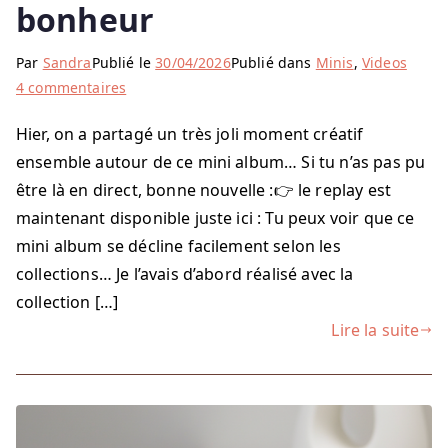
bonheur
Par
Sandra
Publié le
30/04/2026
Publié dans
Minis
,
Videos
sur
4 commentaires
Mini
Hier, on a partagé un très joli moment créatif
album,
ensemble autour de ce mini album… Si tu n’as pas pu
souvenir
de
être là en direct, bonne nouvelle :👉 le replay est
bonheur
maintenant disponible juste ici : Tu peux voir que ce
mini album se décline facilement selon les
collections… Je l’avais d’abord réalisé avec la
collection […]
Lire la suite