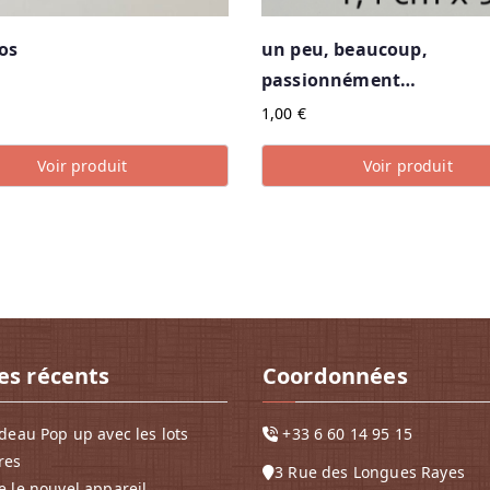
os
un peu, beaucoup,
passionnément…
1,00
€
Voir produit
Voir produit
les récents
Coordonnées
deau Pop up avec les lots
+33 6 60 14 95 15
res
3 Rue des Longues Rayes
 le nouvel appareil