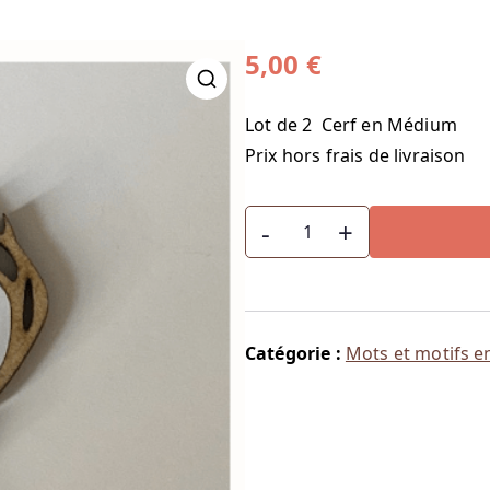
5,00
€
🔍
Lot de 2 Cerf en Médium
Prix hors frais de livraison
quantité
-
+
de
Cerf
Catégorie :
Mots et motifs e