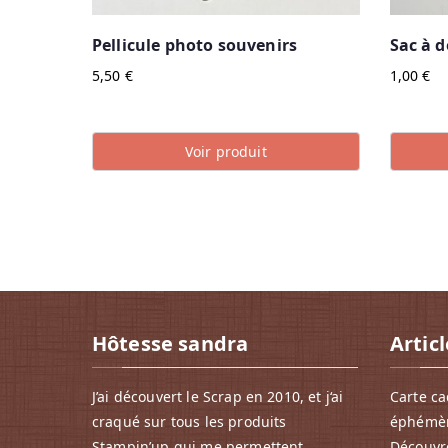
Pellicule photo souvenirs
Sac à d
5,50
€
1,00
€
Voir produit
Hôtesse sandra
Artic
J’ai découvert le Scrap en 2010, et j‘ai
Carte ca
craqué sur tous les produits
éphémè
Stampin’up qui me permettent
Découvre