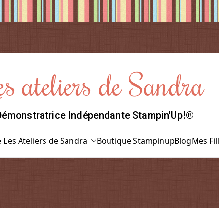
es ateliers de Sandra
Démonstratrice Indépendante Stampin'Up!®
 Les Ateliers de Sandra
Boutique Stampinup
Blog
Mes Fil