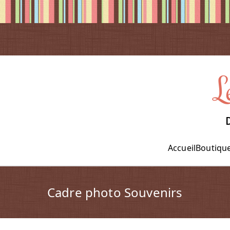
Aller
au
contenu
L
Accueil
Boutique
Cadre photo Souvenirs