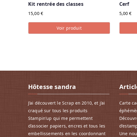
Kit rentrée des classes
Cerf
15,00
€
5,00
€
Voir produit
Hôtesse sandra
Artic
J’ai découvert le Scrap en 2010, et j‘ai
Carte ca
craqué sur tous les produits
éphémè
Stampin’up qui me permettent
Découvre
d’associer papiers, encres et tous les
d’estam
embellissements en les coordonnant
Une nouv