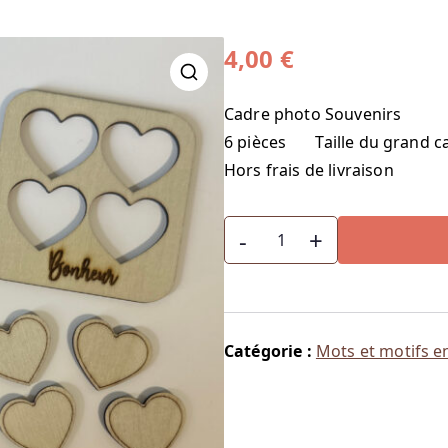
4,00
€
🔍
Cadre photo Souvenirs
6 pièces Taille du grand c
Hors frais de livraison
quantité
-
+
de
Cadre
photo
Souvenirs
Catégorie :
Mots et motifs e