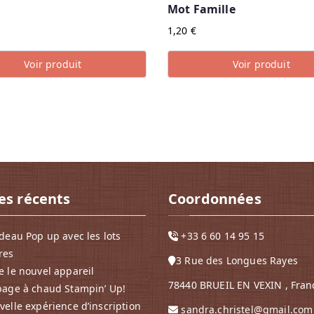
Mot Famille
1,20
€
Voir produit
Voir produit
les récents
Coordonnées
deau Pop up avec les lots
+33 6 60 14 95 15
res
3 Rue des Longues Rayes
 le nouvel appareil
78440 BRUEIL EN VEXIN , Fran
page à chaud Stampin’ Up!
elle expérience d’inscription
sandra.christel@gmail.com