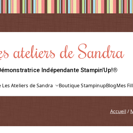
es ateliers de Sandra
Démonstratrice Indépendante Stampin'Up!®
 Les Ateliers de Sandra
Boutique Stampinup
Blog
Mes Fil
Accueil
M