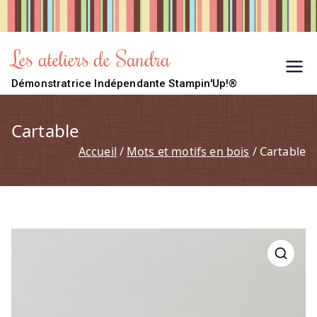
Aller
au
contenu
Les ateliers de Sandra
Démonstratrice Indépendante Stampin'Up!®
Cartable
Accueil
Mots et motifs en bois
Cartable
🔍