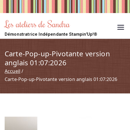
Aller
au
contenu
Les ateliers de Sandra
Démonstratrice Indépendante Stampin'Up!®
Carte-Pop-up-Pivotante version
anglais 01:07:2026
Accueil
Carte-Pop-up-Pivotante version anglais 01:07:2026