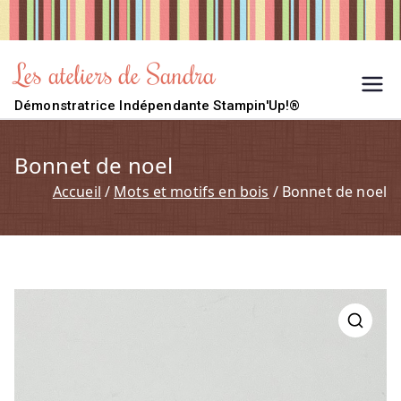
Aller
au
contenu
Les ateliers de Sandra
Démonstratrice Indépendante Stampin'Up!®
Bonnet de noel
Accueil
Mots et motifs en bois
Bonnet de noel
🔍