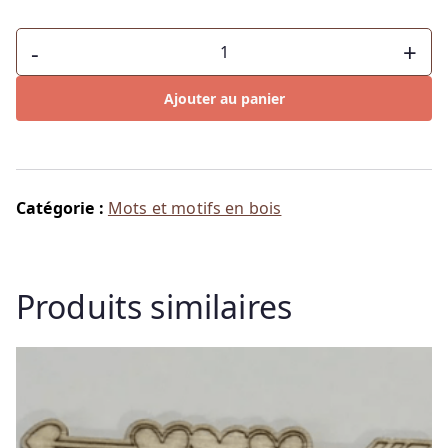
quantité
-
+
de
Bonnet
Ajouter au panier
de
noel
Catégorie :
Mots et motifs en bois
Produits similaires