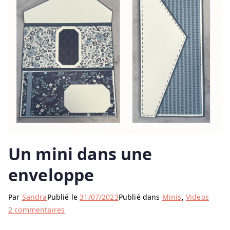
Un mini dans une
enveloppe
Par
Sandra
Publié le
31/07/2023
Publié dans
Minis
,
Videos
sur
2 commentaires
Un