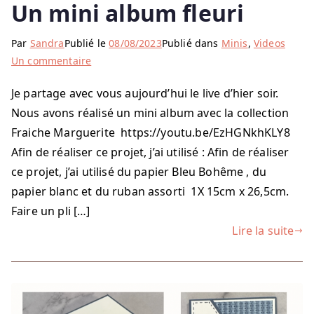
Un mini album fleuri
Par
Sandra
Publié le
08/08/2023
Publié dans
Minis
,
Videos
sur
Un commentaire
Un
Je partage avec vous aujourd’hui le live d’hier soir.
mini
Nous avons réalisé un mini album avec la collection
album
fleuri
Fraiche Marguerite https://youtu.be/EzHGNkhKLY8
Afin de réaliser ce projet, j’ai utilisé : Afin de réaliser
ce projet, j’ai utilisé du papier Bleu Bohême , du
papier blanc et du ruban assorti 1X 15cm x 26,5cm.
Faire un pli […]
Lire la suite