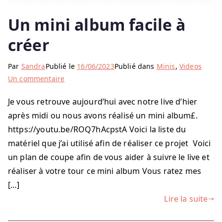
Un mini album facile à
créer
Par
Sandra
Publié le
16/06/2023
Publié dans
Minis
,
Videos
sur
Un commentaire
Un
Je vous retrouve aujourd’hui avec notre live d’hier
mini
après midi ou nous avons réalisé un mini album£.
album
facile
https://youtu.be/ROQ7hAcpstA Voici la liste du
à
matériel que j’ai utilisé afin de réaliser ce projet Voici
créer
un plan de coupe afin de vous aider à suivre le live et
réaliser à votre tour ce mini album Vous ratez mes
[…]
Lire la suite