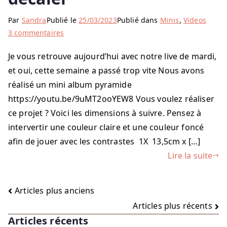
Par
Sandra
Publié le
25/03/2023
Publié dans
Minis
,
Videos
sur
3 commentaires
Mini
Je vous retrouve aujourd’hui avec notre live de mardi,
album
et oui, cette semaine a passé trop vite Nous avons
pyramide
décaler
réalisé un mini album pyramide
https://youtu.be/9uMT2ooYEW8 Vous voulez réaliser
ce projet ? Voici les dimensions à suivre. Pensez à
intervertir une couleur claire et une couleur foncé
afin de jouer avec les contrastes 1X 13,5cm x […]
Lire la suite
Navigation
Articles plus anciens
Articles plus récents
des
Articles récents