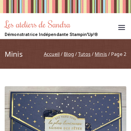
Aller
au
contenu
Les ateliers de Sandra
Démonstratrice Indépendante Stampin'Up!®
Minis
Accueil
Blog
Tutos
Minis
Page 2