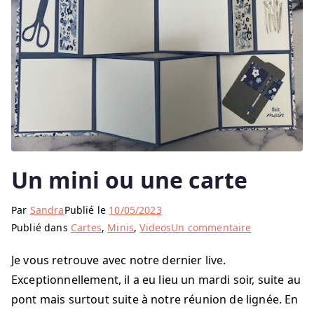
Un mini ou une carte
Par
Sandra
Publié le
10/05/2023
sur
Publié dans
Cartes
,
Minis
,
Videos
Un commentaire
Un
Je vous retrouve avec notre dernier live.
mini
Exceptionnellement, il a eu lieu un mardi soir, suite au
ou
une
pont mais surtout suite à notre réunion de lignée. En