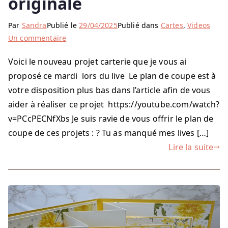
originale
Par
Sandra
Publié le
29/04/2025
Publié dans
Cartes
,
Videos
sur
Un commentaire
Une
Voici le nouveau projet carterie que je vous ai
carte
proposé ce mardi lors du live Le plan de coupe est à
avec
une
votre disposition plus bas dans l’article afin de vous
coupe
aider à réaliser ce projet https://youtube.com/watch?
originale
v=PCcPECNfXbs Je suis ravie de vous offrir le plan de
coupe de ces projets : ? Tu as manqué mes lives […]
Lire la suite