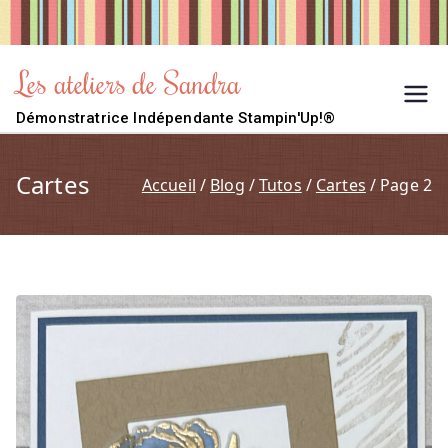
Aller
au
contenu
Les ateliers de Sandra
Démonstratrice Indépendante Stampin'Up!®
Cartes
Accueil
Blog
Tutos
Cartes
Page 2